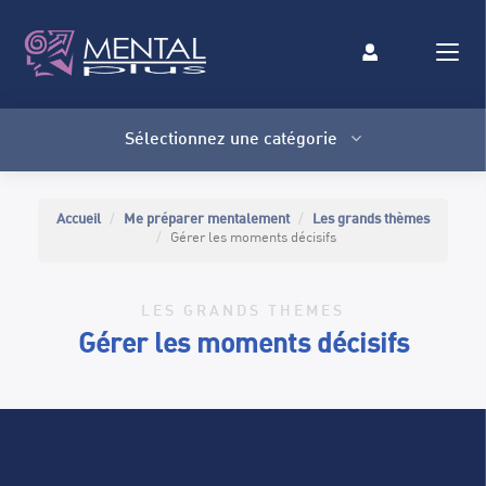
Sélectionnez une catégorie
Savoir anticiper
Accueil
Me préparer mentalement
Les grands thèmes
LES GRANDS THÈMES
Gérer les moments décisifs
Toujours progresser
LES GRANDS THÈMES
LES GRANDS THÈMES
Gérer les
moments décisifs
Gérer les moments décisifs
LES GRANDS THÈMES